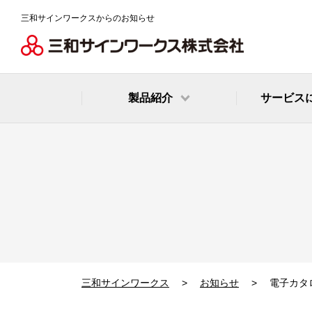
三和サインワークスからのお知らせ
製品紹介
サービス
規格サイン
全国店舗の看板
LED製品
コインパーキン
看板の許可申請
集客できる目立
デジタルサイネ
三和サインワークス
お知らせ
電子カタ