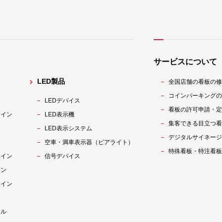
サービスについて
LED製品
全国店舗の看板の修
コインパーキングの
LEDデバイス
看板の許可申請・定
サイン
LED表示機
集客できる目立つ看
ン
LED表示システム
デジタルサイネージ
ン
空車・満車表示器（ピアライト）
特殊看板・特注看板
サイン
信号デバイス
イン
サイン
ネル