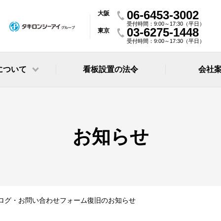
06-6453-3002
大阪
受付時間：9:00～17:30（平日）
03-6275-1448
東京
受付時間：9:00～17:30（平日）
について
看板設置の法令
会社
の修理
社長挨拶・経営理
グの設備
会社概要・環境へ
お知らせ
・定期点検
事業所案内
つ看板をつくりたい
三和の技術力
ージの導入
IR情報・決算公告
ログ・お問い合わせフォーム復旧のお知らせ